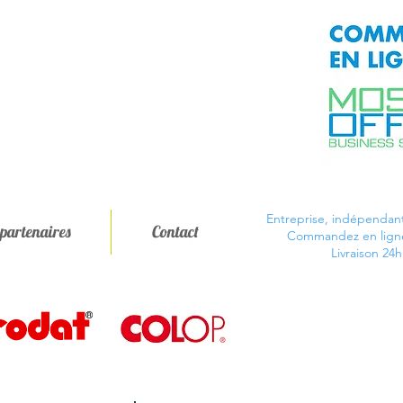
Entreprise, indépendant 
partenaires
Contact
Commandez en ligne 
Livraison 24h