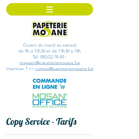
Ouvert du mardi au samedi
de 9h à 12h30 et de 13h30 à 18h
Tél: 082/22.78.40 -
magasin@papeteriemosane.be
Imprimer ? =>
compo@papeteriemosane.be
Copy Service - Tarifs